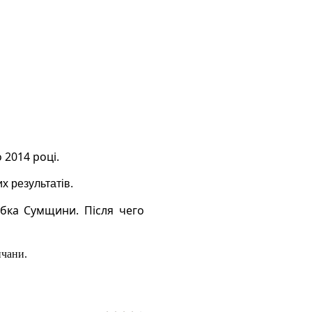
 2014 році.
х результатів.
убка Сумщини. Після чего
нчани.