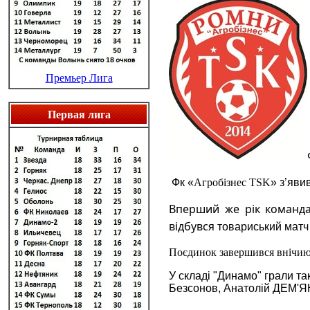
Премьер Лига
Первая лига
Фк «
Агробізнес TSK
» з’яви
Вперший же рік команда
відбувся
товариський матч
Поєдинок завершився внічию 1
У складі "Динамо" грали та
Безсонов, Анатолій ДЕМ'Я