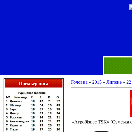
Головна
»
2015
»
Липень
»
22
Премьер лига
«Агробізнес TSK» (Сумська о