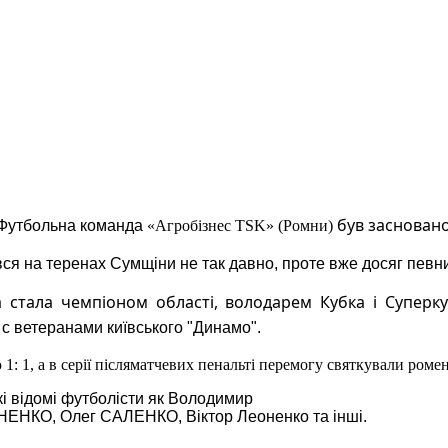
був засновано
Футбольна команда
«Агробізнес TSK» (Ромни)
вся на теренах Сумщіни не так давно, проте вже досяг певни
 стала чемпіоном області, володарем Кубка і Суперк
 с ветеранами київського "Динамо".
: 1, а в серії післяматчевих пенальті перемогу святкували роме
кі відомі футболісти як Володимир
НЕНКО, Олег САЛЕНКО, Віктор Леоненко та інші.