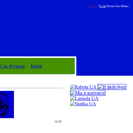
Гість
| "
Гости
"
Вітаю Вас
Гість
|
Інше
 за бугром
13:39