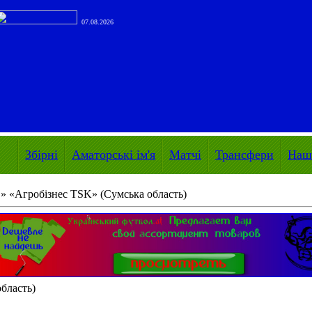
07.08.2026
Збірні
Аматорські ім'я
Матчі
Трансфери
Наші
» «Агробізнес TSK» (Сумська область)
бласть)