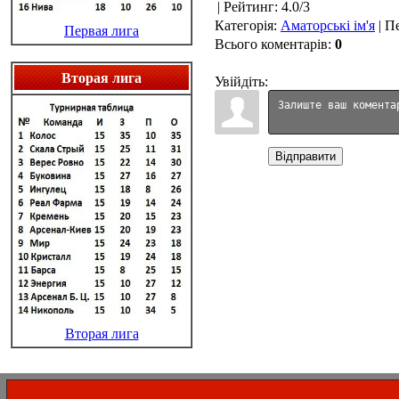
|
Рейтинг
:
4.0
/
3
Категорія
:
Аматорські ім'я
|
Пе
Первая лига
Всього коментарів
:
0
Вторая лига
Увійдіть:
Відправити
Вторая лига