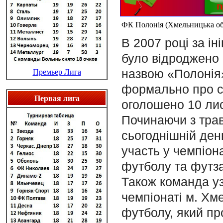
ФК Полонія (Хмельницька об
В 2007 році за ін
було відроджено 
назвою «Полонія
Премьер Лига
формально про с
Первая лига
оголошено 10 лис
Починаючи з трав
сьогоднішній ден
участь у чемпіон
футболу та футза
Також команда у
чемпіонаті м. Хме
футболу, який пр