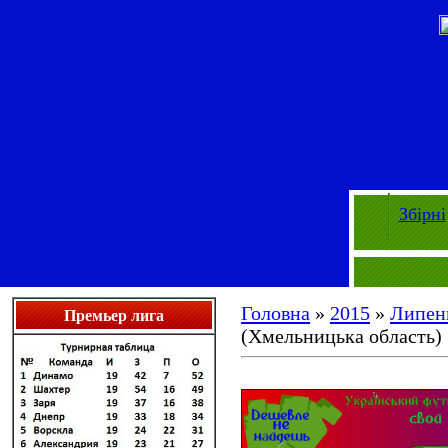
Збірні
Головна
»
2015
»
Липен
Премьер лига
(Хмельницька область)