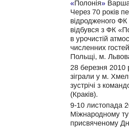
«
Полонія
»
Варша
Через 70 років п
відродженого ФК 
відбувся з ФК «П
в урочистій атмос
численних гостей
Польщі, м. Львов
28 березня 2010 р
зіграли у м. Хме
зустрічі з кома
(Краків).
9-10 листопада 2
Мiжнародному тур
присвяченому Дн