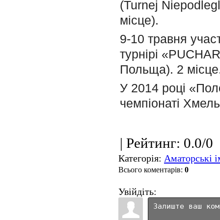
(Turnej Niepodlegl
мiсце).
9-10 травня учас
турнірі «PUCHA
Польща). 2 місце
У 2014 році «Пол
чемпіонаті Хмель
|
Рейтинг
:
0.0
/
0
Категорія
:
Аматорські і
Всього коментарів
:
0
Увійдіть: