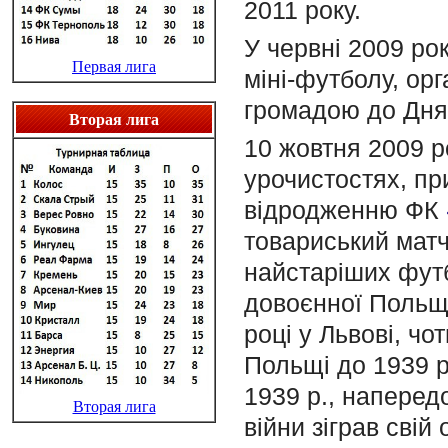
2011 року.
У червні 2009 ро
Первая лига
міні-футболу, ор
громадою до Дня 
Вторая лига
10 жовтня 2009 р
урочистостях, п
відродженню ФК
товариський матч
найстарiших фут
довоєнної Польщi
роцi у Львові, ч
Польщі до 1939 р
1939 р., напередо
Вторая лига
вiйни зіграв свій