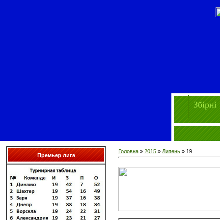
Збірні
Головна
»
2015
»
Липень
»
19
Премьер лига